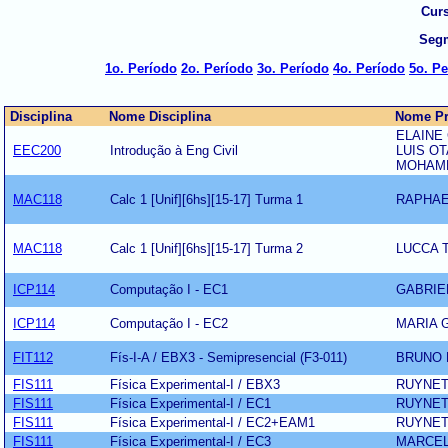
Curs
Seg
1o. Período
2o. Período
3o. Período
4o. Período
5o. P
Disciplina
Nome Disciplina
Nome Pr
ELAINE
EEC200
Introdução à Eng Civil
LUIS O
MOHAM
MAC118
Calc 1 [Unif][6hs][15-17] Turma 1
RAPHAE
MAC118
Calc 1 [Unif][6hs][15-17] Turma 2
LUCCA 
ICP114
Computação I - EC1
GABRIE
ICP114
Computação I - EC2
MARIA 
FIT112
Fís-I-A / EBX3 - Semipresencial (F3-011)
BRUNO 
FIS111
Física Experimental-I / EBX3
RUYNET
FIS111
Física Experimental-I / EC1
RUYNET
FIS111
Física Experimental-I / EC2+EAM1
RUYNET
FIS111
Física Experimental-I / EC3
MARCEL