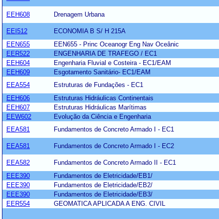
EEH608
Drenagem Urbana
EEI512
ECONOMIA B S/ H 215A
EEN655
EEN655 - Princ Oceanogr Eng Nav Oceânic
EER522
ENGENHARIA DE TRAFEGO / EC1
EEH604
Engenharia Fluvial e Costeira - EC1/EAM
EEH609
Esgotamento Sanitário- EC1/EAM
EEA554
Estruturas de Fundações - EC1
EEH606
Estruturas Hidráulicas Continentais
EEH607
Estruturas Hidráulicas Marítimas
EEW602
Evolução da Ciência e Engenharia
EEA581
Fundamentos de Concreto Armado I - EC1
EEA581
Fundamentos de Concreto Armado I - EC2
EEA582
Fundamentos de Concreto Armado II - EC1
EEE390
Fundamentos de Eletricidade/EB1/
EEE390
Fundamentos de Eletricidade/EB2/
EEE390
Fundamentos de Eletricidade/EB3/
EER554
GEOMATICA APLICADA A ENG. CIVIL