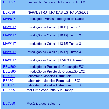
EEH527
Gestão de Recursos Hídricos - EC1/EAM
EER536
INFRAESTRUTURA DAS ESTRADAS/EC1
MAE013
Introdução à Análise Toplógica de Dados
MAW117
Introdução ao Cálculo [10-12] Turma 1
MAW117
Introdução ao Cálculo [10-12] Turma 2
MAW117
Introdução ao Cálculo [13-15] Turma 3
MAW117
Introdução ao Cálculo [15-17] Turma 4
MAW117
Introdução ao Cálculo [17-1830] Turma 5
EEW590
Introdução ao Projeto de Graduação-EC1
EEW590
Introdução ao Projeto de Graduação-EC2
EEA601
Laboratório Modelos Estruturais - EC1
EEA601
Laboratório Modelos Estruturais - EC2
EEA601
Laboratório Modelos Estruturais - EC3
EER595
Mat Cime Avan Infra Sup Transp
EEC350
Mecânica dos Solos I B