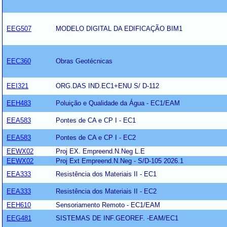
EEG507
MODELO DIGITAL DA EDIFICAÇÃO BIM1
EEC360
Obras Geotécnicas
EEI321
ORG.DAS IND.EC1+ENU S/ D-112
EEH483
Poluição e Qualidade da Água - EC1/EAM
EEA583
Pontes de CA e CP I - EC1
EEA583
Pontes de CA e CP I - EC2
EEWX02
Proj EX. Empreend.N.Neg L.E
EEWX02
Proj Ext Empreend.N.Neg - S/D-105 2026.1
EEA333
Resistência dos Materiais II - EC1
EEA333
Resistência dos Materiais II - EC2
EEH610
Sensoriamento Remoto - EC1/EAM
EEG481
SISTEMAS DE INF.GEOREF. -EAM/EC1