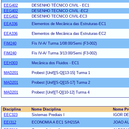
EEG402
DESENHO TÉCNICO CIVIL - EC1
EEG402
DESENHO TECNICO CIVIL -EC2
EEG402
DESENHO TECNICO CIVIL-EC3
EEA336
Elementos de Mecânica das Estruturas-EC1
EEA336
Elementos de Mecânica das Estruturas-EC2
FIM240
Fís IV-A/ Turma 1/08:00/Semi (F3-002)
FIM240
Fís IV-A/ Turma 3/13:00/Semi (F3-002)
EEH303
Mecânica dos Fluidos - EC1
MAD201
Probest [Unif][S-Q][13-15] Turma 1
MAD201
Probest [Unif][S-Q][15-17] Turma 2
MAD201
Probest [Unif][T-Q][10-12] Turma 4
Disciplina
Nome Disciplina
Nome Pr
EEC323
Sistemas Prediais I
IGOR D
EEI312
ECONOMIA A EC1 S/H215A
JOAO A