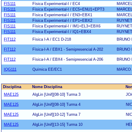
FIS111
Física Experimental-I / EC4
MARCEL
FIS111
Física Experimental-I / EC5+ENU1+EPT3
MARCEL
FIS111
Física Experimental-I / EN3+EBX1
MARCEL
FIS111
Física Experimental-I / EP1+EBX2
RUYNET
FIS111
Física Experimental-I / IM1+EL3+EBX6
RUYNET
FIS111
Física Experimental-I / IQ1+EBX4
RUYNET
FIT112
Física I-A / EC1 D-218
BRUNO 
FIT112
Física-I-A / EBX1 - Semipresencial A-202
BRUNO 
FIT112
Física-I-A / EBX4 - Semipresencial A-206
BRUNO 
IQG111
Química EE/EC1
MARCO 
Disciplina
Nome Disciplina
Nom
MAE125
AlgLin [Unif][08-10] Turma 3
JO
MAE125
AlgLin [Unif][08-10] Turma 4
NI
MAE125
AlgLin [Unif][10-12] Turma 7
NI
MAE125
AlgLin [Unif][13-15] Turma 10
HE