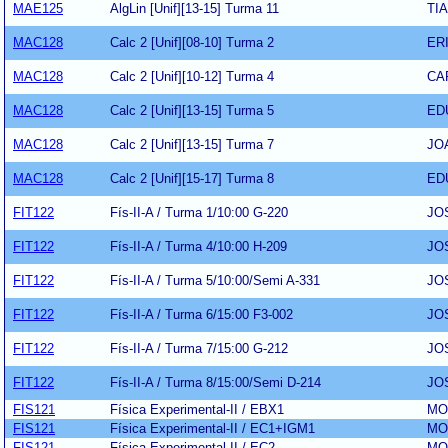
MAE125
AlgLin [Unif][13-15] Turma 11
TI
MAC128
Calc 2 [Unif][08-10] Turma 2
ER
MAC128
Calc 2 [Unif][10-12] Turma 4
CA
MAC128
Calc 2 [Unif][13-15] Turma 5
ED
MAC128
Calc 2 [Unif][13-15] Turma 7
JO
MAC128
Calc 2 [Unif][15-17] Turma 8
ED
FIT122
Fís-II-A / Turma 1/10:00 G-220
JO
FIT122
Fís-II-A / Turma 4/10:00 H-209
JO
FIT122
Fís-II-A / Turma 5/10:00/Semi A-331
JO
FIT122
Fís-II-A / Turma 6/15:00 F3-002
JO
FIT122
Fís-II-A / Turma 7/15:00 G-212
JO
FIT122
Fís-II-A / Turma 8/15:00/Semi D-214
JO
FIS121
Física Experimental-II / EBX1
MO
FIS121
Física Experimental-II / EC1+IGM1
MO
FIS121
Física Experimental-II / EC2
MO