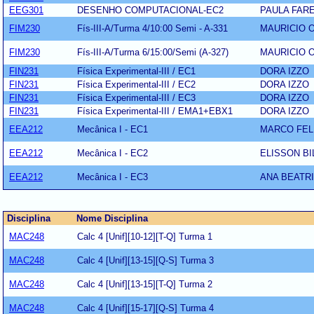
EEG301
DESENHO COMPUTACIONAL-EC2
PAULA FAR
FIM230
Fís-III-A/Turma 4/10:00 Semi - A-331
MAURICIO 
FIM230
Fís-III-A/Turma 6/15:00/Semi (A-327)
MAURICIO 
FIN231
Física Experimental-III / EC1
DORA IZZO
FIN231
Física Experimental-III / EC2
DORA IZZO
FIN231
Física Experimental-III / EC3
DORA IZZO
FIN231
Física Experimental-III / EMA1+EBX1
DORA IZZO
EEA212
Mecânica I - EC1
MARCO FEL
EEA212
Mecânica I - EC2
ELISSON BI
EEA212
Mecânica I - EC3
ANA BEATR
Disciplina
Nome Disciplina
MAC248
Calc 4 [Unif][10-12][T-Q] Turma 1
MAC248
Calc 4 [Unif][13-15][Q-S] Turma 3
MAC248
Calc 4 [Unif][13-15][T-Q] Turma 2
MAC248
Calc 4 [Unif][15-17][Q-S] Turma 4