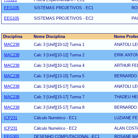
EEG105
SISTEMAS PROJETIVOS - EC1
RO
EEG105
SISTEMAS PROJETIVOS - EC2
PA
Disciplina
Nome Disciplina
Nome Profe
MAC238
Calc 3 [Unif][10-12] Turma 1
ANATOLI L
MAC238
Calc 3 [Unif][10-12] Turma 2
ERIK ANTO
MAC238
Calc 3 [Unif][10-12] Turma 4
ARTHUR FE
MAC238
Calc 3 [Unif][13-15] Turma 5
BERNARDO 
MAC238
Calc 3 [Unif][15-17] Turma 6
ANATOLI L
MAC238
Calc 3 [Unif][15-17] Turma 7
THADEU HE
MAC238
Calc 3 [Unif][15-17] Turma 8
BERNARDO 
ICP231
Cálculo Numérico - EC1
LUZIANE F
ICP231
Cálculo Numérico - EC2
ALAN COST
EEG301
DESENHO COMPUTACIONAL -EC1
ROSANE MA