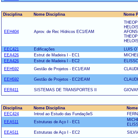
Disciplina
Nome Disciplina
Nome P
THEOP
HELOIS
EEH404
Aprov. de Rec Hídricos EC1/EAM
AFONS
THEOP
HELOIS
EEC421
Edificações
LUIS O
EEA426
Estrut de Madeira I - EC1
MICHE
EEA426
Estrut de Madeira I - EC2
ELISSO
EEH592
Gestão de Projetos - EC1/EAM
CLAUD
EEH592
Gestão de Projetos - EC2/EAM
CLAUD
EER411
SISTEMAS DE TRANSPORTES II
GIOVA
Disciplina
Nome Disciplina
Nome 
EEC424
Introd ao Estudo das FundaçõeS
FERN
MICH
EEA511
Estruturas de Aço I - EC1
ELIS
EEA511
Estruturas de Aço I - EC2
SILV