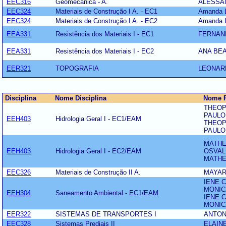
EEC316
Geomecânica - A.
ALESSA
EEC324
Materiais de Construção I A. - EC1
Amanda L
EEC324
Materiais de Construção I A. - EC2
Amanda L
EEA331
Resistência dos Materiais I - EC1
FERNAN
EEA331
Resistência dos Materiais I - EC2
ANA BEA
EER321
TOPOGRAFIA
LEONAR
Disciplina
Nome Disciplina
Nome P
THEOP
PAULO
EEH403
Hidrologia Geral I - EC1/EAM
THEOP
PAULO
MATHE
EEH403
Hidrologia Geral I - EC2/EAM
OSVAL
MATHE
EEC326
Materiais de Construção II A.
MAYAR
IENE 
MONIC
EEH304
Saneamento Ambiental - EC1/EAM
IENE 
MONIC
EER322
SISTEMAS DE TRANSPORTES I
ANTON
EEC328
Sistemas Prediais II
ELAIN