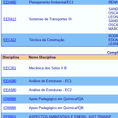
EEH480
Planejamento Ambiental/EC1
RENA
SAND
OSCA
LEON
EER412
Sistemas de Transportes III
SAND
OSCA
MARC
RODR
EEC422
Técnica da Construção
EDUA
LEAN
Comple
Disciplina
Nome Disciplina
EEC351
Mecânica dos Solos II B
EEA580
Análise de Estruturas - EC1
EEA580
Análise de Estruturas - EC2
IQW999
Apoio Pedagógico em Química/IQA
IQW999
Apoio Pedagógico em Química/IQB
EER601
ASPECTOS AMBIENTAIS E ENERG. SIST.TRANSP