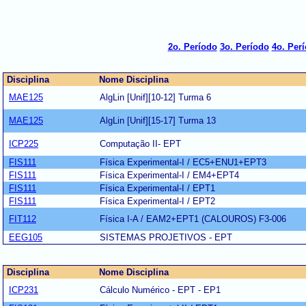
2o. Período
3o. Período
4o. Per
Disciplina
Nome Disciplina
MAE125
AlgLin [Unif][10-12] Turma 6
MAE125
AlgLin [Unif][15-17] Turma 13
ICP225
Computação II- EPT
FIS111
Física Experimental-I / EC5+ENU1+EPT3
FIS111
Física Experimental-I / EM4+EPT4
FIS111
Física Experimental-I / EPT1
FIS111
Física Experimental-I / EPT2
FIT112
Física I-A / EAM2+EPT1 (CALOUROS) F3-006
EEG105
SISTEMAS PROJETIVOS - EPT
Disciplina
Nome Disciplina
ICP231
Cálculo Numérico - EPT - EP1