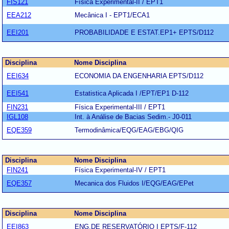
FIS121
Física Experimental-II / EPT1
EEA212
Mecânica I - EPT1/ECA1
EEI201
PROBABILIDADE E ESTAT.EP1+ EPTS/D112
Disciplina
Nome Disciplina
EEI634
ECONOMIA DA ENGENHARIA EPTS/D112
EEI541
Estatistica Aplicada I /EPT/EP1 D-112
FIN231
Física Experimental-III / EPT1
IGL108
Int. à Análise de Bacias Sedim.- J0-011
EQE359
Termodinâmica/EQG/EAG/EBG/QIG
Disciplina
Nome Disciplina
FIN241
Física Experimental-IV / EPT1
EQE357
Mecanica dos Fluidos I/EQG/EAG/EPet
Disciplina
Nome Disciplina
EEI863
ENG.DE RESERVATÓRIO I EPTS/F-112