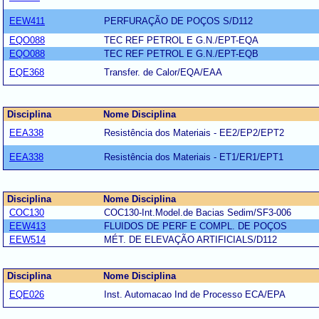
EEW411
PERFURAÇÃO DE POÇOS S/D112
EQO088
TEC REF PETROL E G.N./EPT-EQA
EQO088
TEC REF PETROL E G.N./EPT-EQB
EQE368
Transfer. de Calor/EQA/EAA
Disciplina
Nome Disciplina
EEA338
Resistência dos Materiais - EE2/EP2/EPT2
EEA338
Resistência dos Materiais - ET1/ER1/EPT1
Disciplina
Nome Disciplina
COC130
COC130-Int.Model.de Bacias Sedim/SF3-006
EEW413
FLUIDOS DE PERF E COMPL. DE POÇOS
EEW514
MÉT. DE ELEVAÇÃO ARTIFICIALS/D112
Disciplina
Nome Disciplina
EQE026
Inst. Automacao Ind de Processo ECA/EPA