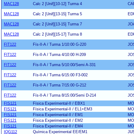
MAC128
Calc 2 [Unif][10-12] Turma 4
CA
MAC128
Calc 2 [Unif][13-15] Turma 5
ED
MAC128
Calc 2 [Unif][13-15] Turma 7
JO
MAC128
Calc 2 [Unif][15-17] Turma 8
ED
FIT122
Fís-II-A / Turma 1/10:00 G-220
JO
FIT122
Fís-II-A / Turma 4/10:00 H-209
JO
FIT122
Fís-II-A / Turma 5/10:00/Semi A-331
JO
FIT122
Fís-II-A / Turma 6/15:00 F3-002
JO
FIT122
Fís-II-A / Turma 7/15:00 G-212
JO
FIT122
Fís-II-A / Turma 8/15:00/Semi D-214
JO
FIS121
Física Experimental-II / EBX1
MO
FIS121
Física Experimental-II / EL1+EM3
MO
FIS121
Física Experimental-II / EM1
MO
FIS121
Física Experimental-II / EM2
MO
FIS121
Física Experimental-II / EM4
MO
IQG112
Química Experimental EE/EM1
JU