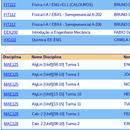
FIT112
Física I-A / EM1+EL1 (CALOUROS)
BRUNO 
FIT112
Física-I-A / EBX1 - Semipresencial A-202
BRUNO 
FIT112
Física-I-A / EBX4 - Semipresencial A-206
BRUNO 
EEK200
Introdução á Engenharia Mecânica
FABIO D
IQG111
Química EE-EM1
CAMILA
Disciplina
Nome Disciplina
Nom
MAE125
AlgLin [Unif][08-10] Turma 1
EN
MAE125
AlgLin [Unif][08-10] Turma 3
JO
MAE125
AlgLin [Unif][08-10] Turma 4
NI
MAE125
AlgLin [Unif][13-15] Turma 10
HE
MAE125
AlgLin [Unif][13-15] Turma 11
TI
MAC128
Calc 2 [Unif][08-10] Turma 1
FE
MAC128
Calc 2 [Unif][08-10] Turma 2
ER