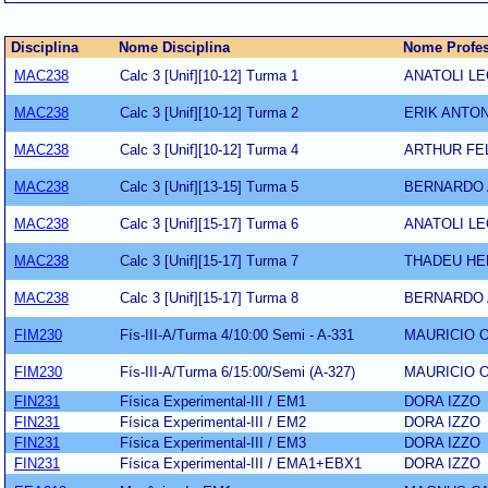
Disciplina
Nome Disciplina
Nome Profe
MAC238
Calc 3 [Unif][10-12] Turma 1
ANATOLI L
MAC238
Calc 3 [Unif][10-12] Turma 2
ERIK ANTO
MAC238
Calc 3 [Unif][10-12] Turma 4
ARTHUR FE
MAC238
Calc 3 [Unif][13-15] Turma 5
BERNARDO 
MAC238
Calc 3 [Unif][15-17] Turma 6
ANATOLI L
MAC238
Calc 3 [Unif][15-17] Turma 7
THADEU HE
MAC238
Calc 3 [Unif][15-17] Turma 8
BERNARDO 
FIM230
Fís-III-A/Turma 4/10:00 Semi - A-331
MAURICIO 
FIM230
Fís-III-A/Turma 6/15:00/Semi (A-327)
MAURICIO 
FIN231
Física Experimental-III / EM1
DORA IZZO
FIN231
Física Experimental-III / EM2
DORA IZZO
FIN231
Física Experimental-III / EM3
DORA IZZO
FIN231
Física Experimental-III / EMA1+EBX1
DORA IZZO