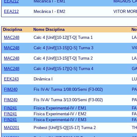
EEA212
Mecânica I - EM1
MAGNUS CA
EEA212
Mecânica I - EM2
VITOR MOR
Disciplina
Nome Disciplina
No
MAC248
Calc 4 [Unif][10-12][T-Q] Turma 1
LA
MAC248
Calc 4 [Unif][13-15][Q-S] Turma 3
VI
MAC248
Calc 4 [Unif][13-15][T-Q] Turma 2
LA
MAC248
Calc 4 [Unif][15-17][Q-S] Turma 4
GA
EEK243
Dinâmica I
LU
FIM240
Fís IV-A/ Turma 1/08:00/Semi (F3-002)
PA
FIM240
Fís IV-A/ Turma 3/13:00/Semi (F3-002)
PA
FIN241
Física Experimental-IV / EM1
FA
FIN241
Física Experimental-IV / EM2
FA
FIN241
Física Experimental-IV / EM3
FA
MAD201
Probest [Unif][S-Q][15-17] Turma 2
TH