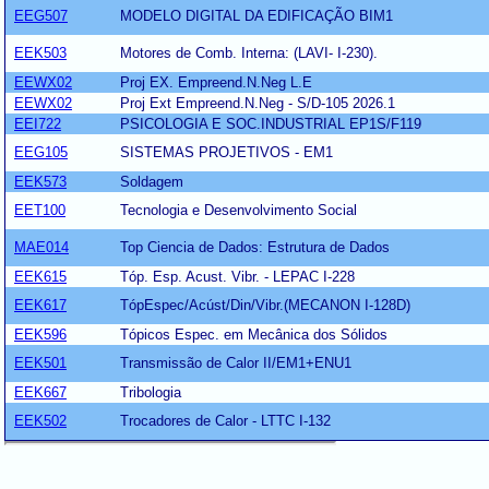
EEG507
MODELO DIGITAL DA EDIFICAÇÃO BIM1
EEK503
Motores de Comb. Interna: (LAVI- I-230).
EEWX02
Proj EX. Empreend.N.Neg L.E
EEWX02
Proj Ext Empreend.N.Neg - S/D-105 2026.1
EEI722
PSICOLOGIA E SOC.INDUSTRIAL EP1S/F119
EEG105
SISTEMAS PROJETIVOS - EM1
EEK573
Soldagem
EET100
Tecnologia e Desenvolvimento Social
MAE014
Top Ciencia de Dados: Estrutura de Dados
EEK615
Tóp. Esp. Acust. Vibr. - LEPAC I-228
EEK617
TópEspec/Acúst/Din/Vibr.(MECANON I-128D)
EEK596
Tópicos Espec. em Mecânica dos Sólidos
EEK501
Transmissão de Calor II/EM1+ENU1
EEK667
Tribologia
EEK502
Trocadores de Calor - LTTC I-132