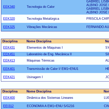
GABRIEL LISB
ALBINO JOSE 
EEK340
Tecnologia do Calor
GABRIEL LISB
ALBINO JOSE 
EEK320
Tecnologia Metalúrgica
PRISCILA CA
EEK325
Vibrações Mecânicas
FERNANDO AU
Disciplina
Nome Disciplina
No
EEK431
Elementos de Máquinas I
SY
EEK451
Laboratório de Eng. Mecânica II
SI
EEK413
Máquinas Térmicas
A
EEK401
Transmissão de Calor I/ EM1+ENU1
H
EEK421
Usinagem I
JO
Disciplina
Nome Disciplina
Nom
EEK400
Dinâmica dos Sistemas Lineares
LU
EEI312
ECONOMIA A EM1+ENU S/G216
CI