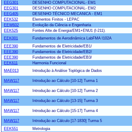
EEG301
DESENHO COMPUTACIONAL- EM1
EEG301
DESENHO COMPUTACIONAL- EM2
EEG405
DESENHO TÉCNICO MECANICA - EM1
EEK532
Elementos Finitos - LEPAC
EEW602
Evolução da Ciência e Engenharia
EEK525
Fontes Alte.de Energia/EM1+ENU1 (I-211).
EEK001
Fundamentos de Aerodinâmica LabFMA I102A
EEE390
Fundamentos de Eletricidade/EB1/
EEE390
Fundamentos de Eletricidade/EB2/
EEE390
Fundamentos de Eletricidade/EB3/
EEK611
Harmonia Funcional
MAE013
Introdução à Análise Toplógica de Dados
MAW117
Introdução ao Cálculo [10-12] Turma 1
MAW117
Introdução ao Cálculo [10-12] Turma 2
MAW117
Introdução ao Cálculo [13-15] Turma 3
MAW117
Introdução ao Cálculo [15-17] Turma 4
MAW117
Introdução ao Cálculo [17-1830] Turma 5
EEK551
Metrologia