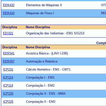
EEK432
Elementos de Máquinas II
VI
EEK410
Máquinas de Fluxo I
RE
Disciplina
Nome Disciplina
EEI321
Organização das Indústrias - EM1 S/G213
Comple
Disciplina
Nome Disciplina
EEK541
Acústica Básica - (LAVI I-230).
EEK557
Automação e Robotica
ICP231
Cálculo Numérico - EM1 - CMT1
ICP114
Computação I - EM1
ICP114
Computação I - EM2
ICP225
Computação II - EM1 - MMA
ICP225
Computação II - EM2