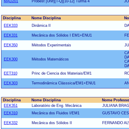
MAD201
Probest [Unif][T-Q][10-12] Turma 4
JO
Disciplina
Nome Disciplina
No
EEK333
Dinâmica II
DA
EEK331
Mecânica dos Sólidos I EM1+ENU1
F
EEK350
Métodos Experimentais
JU
CA
DA
EEK300
Métodos Matemáticos
CA
DA
EET310
Princ de Ciencia dos Materiais/EM1
RO
EEK303
Termodinâmica Clásssica/EM1+ENU1
A
Disciplina
Nome Disciplina
Nome Professo
EEK351
Laboratório de Eng. Mecânica
JULIANA BRA
EEK310
Mecânica dos Fluidos I/EM1
GUSTAVO CES
EEK332
Mecânica dos Sólidos II
FERNANDO AL