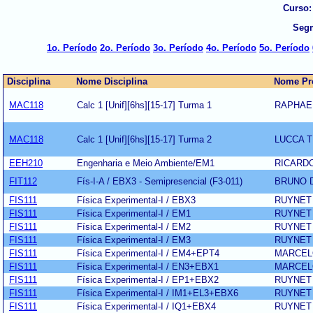
Curso:
Seg
1o. Período
2o. Período
3o. Período
4o. Período
5o. Período
Disciplina
Nome Disciplina
Nome Pr
MAC118
Calc 1 [Unif][6hs][15-17] Turma 1
RAPHAE
MAC118
Calc 1 [Unif][6hs][15-17] Turma 2
LUCCA T
EEH210
Engenharia e Meio Ambiente/EM1
RICARD
FIT112
Fís-I-A / EBX3 - Semipresencial (F3-011)
BRUNO 
FIS111
Física Experimental-I / EBX3
RUYNET 
FIS111
Física Experimental-I / EM1
RUYNET 
FIS111
Física Experimental-I / EM2
RUYNET 
FIS111
Física Experimental-I / EM3
RUYNET 
FIS111
Física Experimental-I / EM4+EPT4
MARCEL
FIS111
Física Experimental-I / EN3+EBX1
MARCEL
FIS111
Física Experimental-I / EP1+EBX2
RUYNET 
FIS111
Física Experimental-I / IM1+EL3+EBX6
RUYNET 
FIS111
Física Experimental-I / IQ1+EBX4
RUYNET 