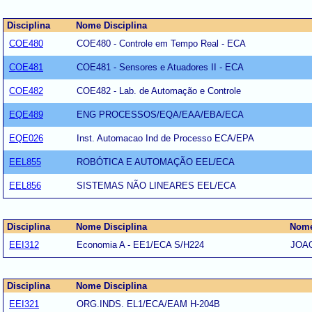
Disciplina
Nome Disciplina
COE480
COE480 - Controle em Tempo Real - ECA
COE481
COE481 - Sensores e Atuadores II - ECA
COE482
COE482 - Lab. de Automação e Controle
EQE489
ENG PROCESSOS/EQA/EAA/EBA/ECA
EQE026
Inst. Automacao Ind de Processo ECA/EPA
EEL855
ROBÓTICA E AUTOMAÇÃO EEL/ECA
EEL856
SISTEMAS NÃO LINEARES EEL/ECA
Disciplina
Nome Disciplina
Nome
EEI312
Economia A - EE1/ECA S/H224
JOA
Disciplina
Nome Disciplina
EEI321
ORG.INDS. EL1/ECA/EAM H-204B